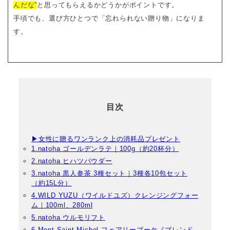
んだな”
と思ってもらえるかどうかがポイントです。
手頃でも、選び方ひとつで「忘れられない贈り物」になりま
す。
目次
▶女性に贈るワンランク上の消耗品プレゼント
1.natoha ゴールデンラテ｜100g（約20杯分）
2.natoha ヒハツパウダー
3.natoha 黒人参茶 3種セット｜3種各10包セット
（約15L分）
4.WILD YUZU（ワイルドユズ）クレンジングフォー
ム｜100ml、280ml
5.natoha ウルモリフト
6.Mont Saint Michel フェアリーブーケ《ブレンド