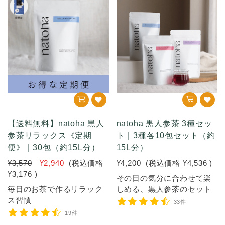
【送料無料】natoha 黒人
natoha 黒人参茶 3種セッ
参茶リラックス《定期
ト｜3種各10包セット（約
便》｜30包（約15L分）
15L分）
¥3,570
¥2,940
(税込価格
¥4,200
(税込価格
¥4,536
)
¥3,176
)
その日の気分に合わせて楽
毎日のお茶で作るリラック
しめる、黒人参茶のセット
ス習慣
33件
19件