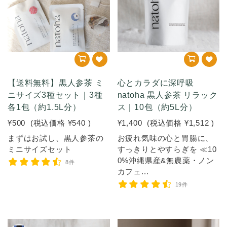
【送料無料】黒人参茶 ミ
心とカラダに深呼吸
ニサイズ3種セット｜3種
natoha 黒人参茶 リラック
各1包（約1.5L分）
ス｜10包（約5L分）
¥500
(税込価格
¥540
)
¥1,400
(税込価格
¥1,512
)
まずはお試し、黒人参茶の
お疲れ気味の心と胃腸に、
ミニサイズセット
すっきりとやすらぎを ≪10
0%沖縄県産&無農薬・ノン
8件
カフェ...
19件