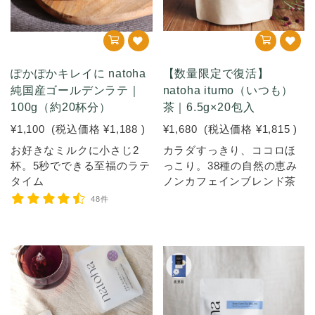
ぽかぽかキレイに natoha
【数量限定で復活】
純国産ゴールデンラテ｜
natoha itumo（いつも）
100g（約20杯分）
茶｜6.5g×20包入
¥1,100
(税込価格
¥1,188
)
¥1,680
(税込価格
¥1,815
)
お好きなミルクに小さじ2
カラダすっきり、ココロほ
杯。5秒でできる至福のラテ
っこり。38種の自然の恵み
タイム
ノンカフェインブレンド茶
48件