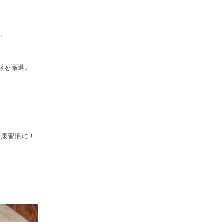
.。
材を厳選。
健康習慣に！