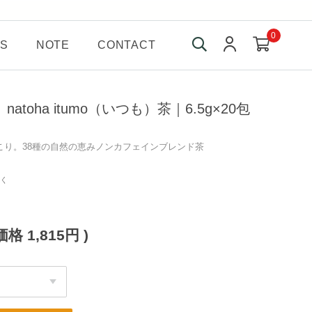
0
S
NOTE
CONTACT
toha itumo（いつも）茶｜6.5g×20包
こり。38種の自然の恵みノンカフェインブレンド茶
く
価格
1,815円
)