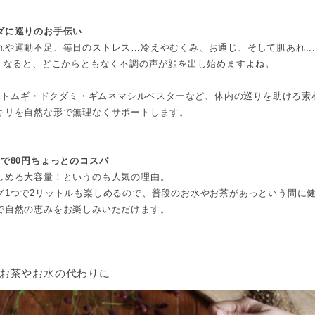
ダに巡りのお手伝い
れや運動不足、毎日のストレス…冷えやむくみ、お通じ、そして肌あれ..
悪くなると、どこからともなく不調の声が顔を出し始めますよね。
茶はハトムギ・ドクダミ・ギムネマシルベスターなど、体内の巡りを助ける素
キリを自然な形で無理なくサポートします。
分で80円ちょっとのコスパ
しめる大容量！というのも人気の理由。
グ1つで2リットルも楽しめるので、普段のお水やお茶があっという間に
で自然の恵みをお楽しみいただけます。
お茶やお水の代わりに