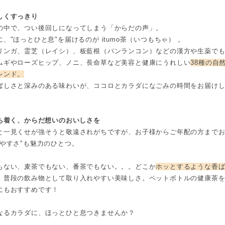
しくすっきり
の中で、つい後回しになってしまう「からだの声」。
、"ほっとひと息"を届けるのが itumo茶（いつもちゃ） 。
リンガ、霊芝（レイシ）、板藍根（バンランコン）などの漢方や生薬で
ムギやローズヒップ、ノニ、長命草など美容と健康にうれしい
38種の自
レンド。
ばしさと深みのある味わいが、ココロとカラダになごみの時間をお届け
落ち着く、からだ想いのおいしさを
と一見くせが強そうと敬遠されがちですが、お子様からご年配の方まで
みやすさ"も魅力のひとつ。
もない、麦茶でもない、番茶でもない。。。どこか
ホッとするような香
、普段の飲み物として取り入れやすい美味しさ。ペットボトルの健康茶
にもおすすめです！
なるカラダに、ほっとひと息つきませんか？