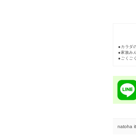
カラダ
家族み
ごくご
natoh