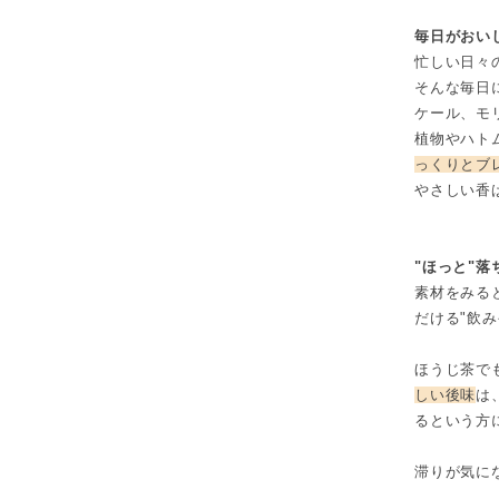
毎日がおい
忙しい日々
そんな毎日に
ケール、モ
植物やハト
っくりとブ
やさしい香
"ほっと"
素材をみる
だける"飲
ほうじ茶で
しい後味
は
るという方
滞りが気に