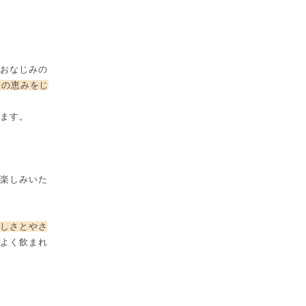
もおなじみの
然の恵みをじ
します。
お楽しみいた
ばしさとやさ
をよく飲まれ