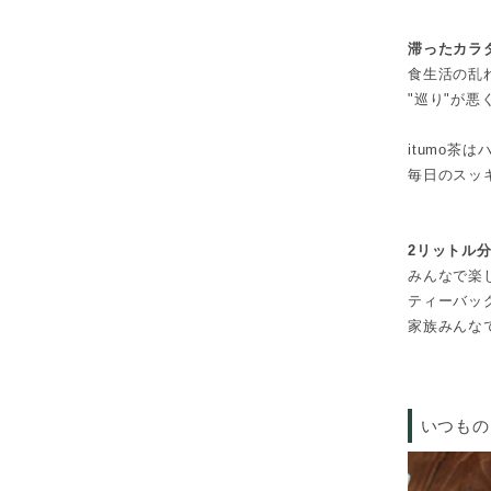
滞ったカラ
食生活の乱
"巡り"が
itumo
毎日のスッ
2リットル
みんなで楽
ティーバッ
家族みんな
いつもの