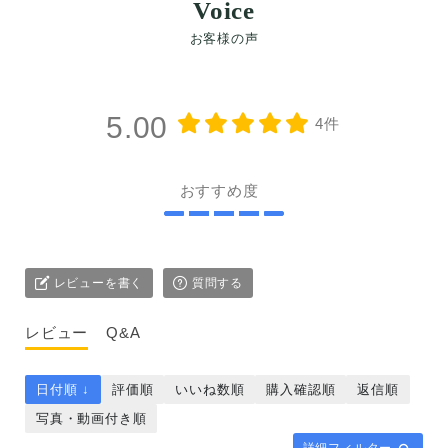
Voice
5.00
4件
おすすめ度
レビューを書く
質問する
レビュー
Q&A
日付順 ↓
評価順
いいね数順
購入確認順
返信順
写真・動画付き順