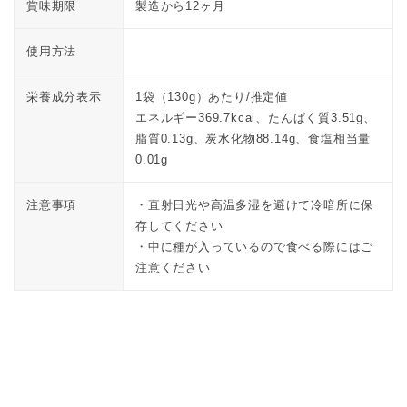
賞味期限
製造から12ヶ月
使用方法
栄養成分表示
1袋（130g）あたり/推定値
エネルギー369.7kcal、たんぱく質3.51g、
脂質0.13g、炭水化物88.14g、食塩相当量
0.01g
注意事項
・直射日光や高温多湿を避けて冷暗所に保
存してください
・中に種が入っているので食べる際にはご
注意ください